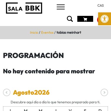
CAS
Abrir 
Inicio
/
Eventos
/
tobias meinhart
PROGRAMACIÓN
No hay contenido para mostrar
Agosto
2026
Descubre aquí día a día lo que tenemos preparado para ti.
L
M
M
J
V
S
D