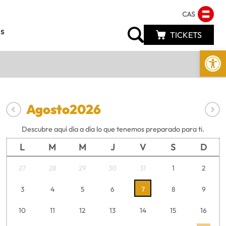
CAS
s
TICKETS
Abrir 
Agosto
2026
Descubre aquí día a día lo que tenemos preparado para ti.
L
M
M
J
V
S
D
27
28
29
30
31
1
2
3
4
5
6
7
8
9
10
11
12
13
14
15
16