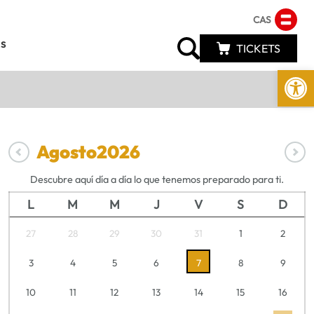
CAS
s
TICKETS
Abrir 
Agosto
2026
Descubre aquí día a día lo que tenemos preparado para ti.
L
M
M
J
V
S
D
27
28
29
30
31
1
2
3
4
5
6
7
8
9
10
11
12
13
14
15
16