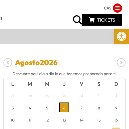
CAS
s
TICKETS
Abrir 
Agosto
2026
Descubre aquí día a día lo que tenemos preparado para ti.
L
M
M
J
V
S
D
27
28
29
30
31
1
2
3
4
5
6
7
8
9
10
11
12
13
14
15
16