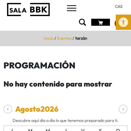
CAS
Abrir 
Inicio
/
Eventos
/
tarzán
PROGRAMACIÓN
No hay contenido para mostrar
Agosto
2026
Descubre aquí día a día lo que tenemos preparado para ti.
L
M
M
J
V
S
D