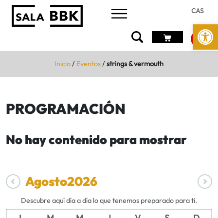
CAS
Abrir 
Inicio
/
Eventos
/
strings & vermouth
PROGRAMACIÓN
No hay contenido para mostrar
Agosto
2026
Descubre aquí día a día lo que tenemos preparado para ti.
L
M
M
J
V
S
D