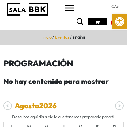
CAS
Abrir 
Inicio
/
Eventos
/
singing
PROGRAMACIÓN
No hay contenido para mostrar
Agosto
2026
Descubre aquí día a día lo que tenemos preparado para ti.
L
M
M
J
V
S
D