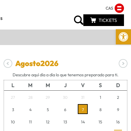
CAS
s
TICKETS
Abrir 
Agosto
2026
Descubre aquí día a día lo que tenemos preparado para ti.
L
M
M
J
V
S
D
27
28
29
30
31
1
2
3
4
5
6
7
8
9
10
11
12
13
14
15
16