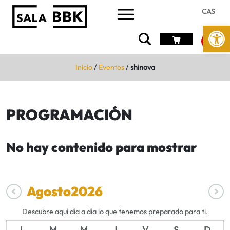
CAS
Abrir 
Inicio
/
Eventos
/
shinova
PROGRAMACIÓN
No hay contenido para mostrar
Agosto
2026
Descubre aquí día a día lo que tenemos preparado para ti.
L
M
M
J
V
S
D