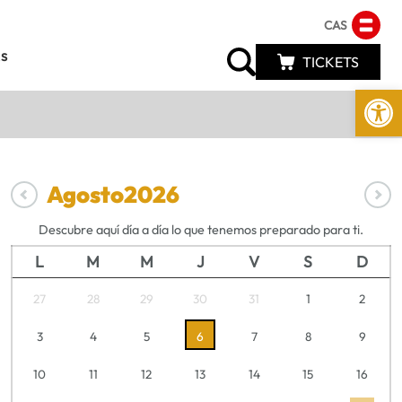
CAS
s
TICKETS
Abrir 
Agosto
2026
Descubre aquí día a día lo que tenemos preparado para ti.
L
M
M
J
V
S
D
27
28
29
30
31
1
2
3
4
5
6
7
8
9
10
11
12
13
14
15
16