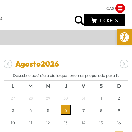
CAS
s
TICKETS
Abrir 
Agosto
2026
Descubre aquí día a día lo que tenemos preparado para ti.
L
M
M
J
V
S
D
27
28
29
30
31
1
2
3
4
5
6
7
8
9
10
11
12
13
14
15
16