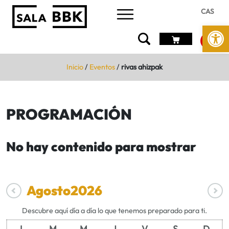
CAS
Abrir 
Inicio
/
Eventos
/
rivas ahizpak
PROGRAMACIÓN
No hay contenido para mostrar
Agosto
2026
Descubre aquí día a día lo que tenemos preparado para ti.
L
M
M
J
V
S
D