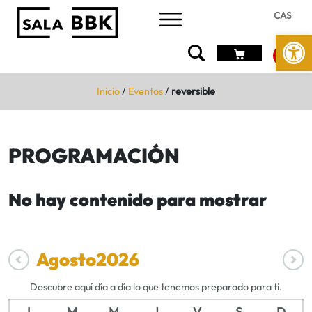
CAS
Abrir 
Inicio
/
Eventos
/
reversible
PROGRAMACIÓN
No hay contenido para mostrar
Agosto
2026
Descubre aquí día a día lo que tenemos preparado para ti.
L
M
M
J
V
S
D