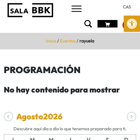
CAS
Abrir 
Inicio
/
Eventos
/
rayuela
PROGRAMACIÓN
No hay contenido para mostrar
Agosto
2026
Descubre aquí día a día lo que tenemos preparado para ti.
L
M
M
J
V
S
D