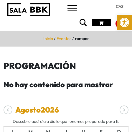
CAS
Abrir 
Inicio
/
Eventos
/
ramper
PROGRAMACIÓN
No hay contenido para mostrar
Agosto
2026
Descubre aquí día a día lo que tenemos preparado para ti.
L
M
M
J
V
S
D