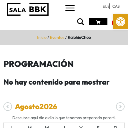
EUS
CAS
Abrir 
Inicio
/
Eventos
/
RalphieChoo
PROGRAMACIÓN
No hay contenido para mostrar
Agosto
2026
Descubre aquí día a día lo que tenemos preparado para ti.
L
M
M
J
V
S
D