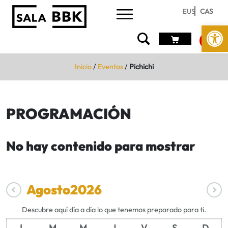
EUS
CAS
Abrir 
Inicio
/
Eventos
/
Pichichi
PROGRAMACIÓN
No hay contenido para mostrar
Agosto
2026
Descubre aquí día a día lo que tenemos preparado para ti.
L
M
M
J
V
S
D