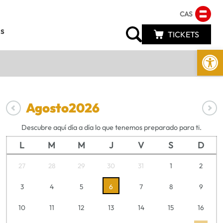
CAS
s
TICKETS
Abrir 
Agosto
2026
Descubre aquí día a día lo que tenemos preparado para ti.
L
M
M
J
V
S
D
27
28
29
30
31
1
2
3
4
5
6
7
8
9
10
11
12
13
14
15
16