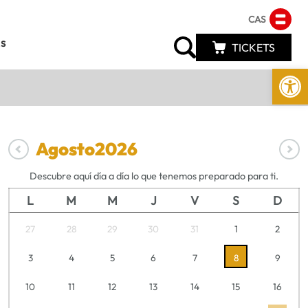
CAS
s
TICKETS
Abrir 
Agosto
2026
Descubre aquí día a día lo que tenemos preparado para ti.
L
M
M
J
V
S
D
27
28
29
30
31
1
2
3
4
5
6
7
8
9
10
11
12
13
14
15
16