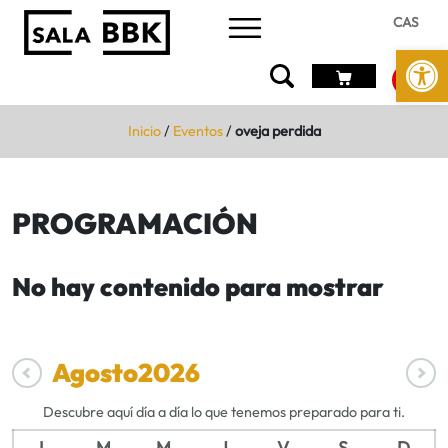
CAS
Abrir 
Inicio
/
Eventos
/
oveja perdida
PROGRAMACIÓN
No hay contenido para mostrar
Agosto
2026
Descubre aquí día a día lo que tenemos preparado para ti.
L
M
M
J
V
S
D