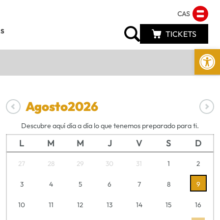
CAS
s
TICKETS
Abrir 
Agosto
2026
Descubre aquí día a día lo que tenemos preparado para ti.
L
M
M
J
V
S
D
27
28
29
30
31
1
2
3
4
5
6
7
8
9
10
11
12
13
14
15
16