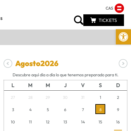
CAS
s
TICKETS
Abrir 
Agosto
2026
Descubre aquí día a día lo que tenemos preparado para ti.
L
M
M
J
V
S
D
27
28
29
30
31
1
2
3
4
5
6
7
8
9
10
11
12
13
14
15
16