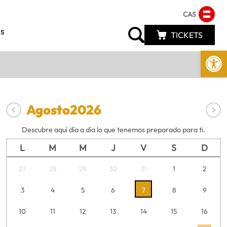
CAS
s
TICKETS
Abrir 
Agosto
2026
Descubre aquí día a día lo que tenemos preparado para ti.
L
M
M
J
V
S
D
27
28
29
30
31
1
2
3
4
5
6
7
8
9
10
11
12
13
14
15
16