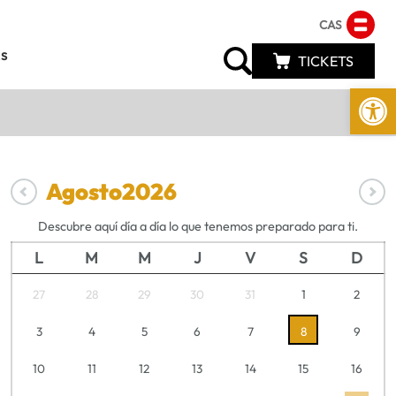
CAS
s
TICKETS
Abrir 
Agosto
2026
Descubre aquí día a día lo que tenemos preparado para ti.
L
M
M
J
V
S
D
27
28
29
30
31
1
2
3
4
5
6
7
8
9
10
11
12
13
14
15
16