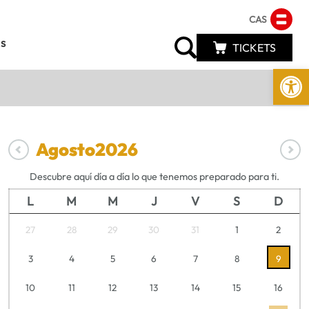
CAS
s
TICKETS
Abrir 
Agosto
2026
Descubre aquí día a día lo que tenemos preparado para ti.
L
M
M
J
V
S
D
27
28
29
30
31
1
2
3
4
5
6
7
8
9
10
11
12
13
14
15
16