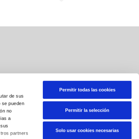
Permitir todas las cookies
Suscríbete a nuestra newsletter
rutar de sus
o se pueden
Correo
*
Permitir la selección
ión no
ias a
Al suscribirse, usted consiente el tratamiento de sus datos
 sus
Solo usar cookies necesarias
personales. Sus datos serán tratados por BBK para el envío
tros partners