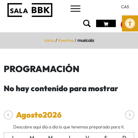
CAS
Abrir 
Inicio
/
Eventos
/
musicala
PROGRAMACIÓN
No hay contenido para mostrar
Agosto
2026
Descubre aquí día a día lo que tenemos preparado para ti.
L
M
M
J
V
S
D