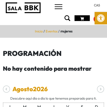
CAS
Abrir 
Inicio
/
Eventos
/
mujeres
PROGRAMACIÓN
No hay contenido para mostrar
Agosto
2026
Descubre aquí día a día lo que tenemos preparado para ti.
L
M
M
J
V
S
D