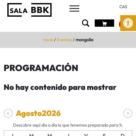
CAS
Abrir 
Inicio
/
Eventos
/
mongolia
PROGRAMACIÓN
No hay contenido para mostrar
Agosto
2026
Descubre aquí día a día lo que tenemos preparado para ti.
L
M
M
J
V
S
D