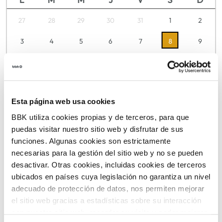
27
28
29
30
31
1
2
3
4
5
6
7
8
9
10
11
12
13
14
15
16
17
18
19
20
21
22
23
Esta página web usa cookies
24
25
26
27
28
29
30
BBK utiliza cookies propias y de terceros, para que
31
1
2
3
4
5
6
puedas visitar nuestro sitio web y disfrutar de sus
funciones. Algunas cookies son estrictamente
necesarias para la gestión del sitio web y no se pueden
desactivar. Otras cookies, incluidas cookies de terceros
TICKETS
ubicados en países cuya legislación no garantiza un nivel
adecuado de protección de datos, nos permiten mejorar
el sitio web gracias a estadísticas sobre su interacción
con nuestro sitio web, recordar su visita y poder mejorar