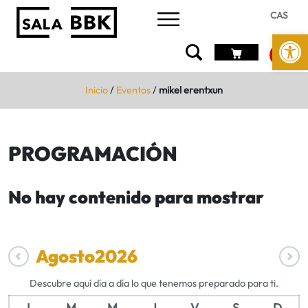
CAS
Abrir 
Inicio
/
Eventos
/
mikel erentxun
PROGRAMACIÓN
No hay contenido para mostrar
Agosto
2026
Descubre aquí día a día lo que tenemos preparado para ti.
L
M
M
J
V
S
D