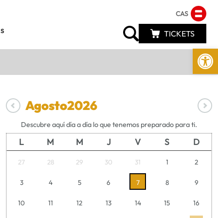
CAS
s
TICKETS
Abrir 
Agosto
2026
Descubre aquí día a día lo que tenemos preparado para ti.
L
M
M
J
V
S
D
27
28
29
30
31
1
2
3
4
5
6
7
8
9
10
11
12
13
14
15
16