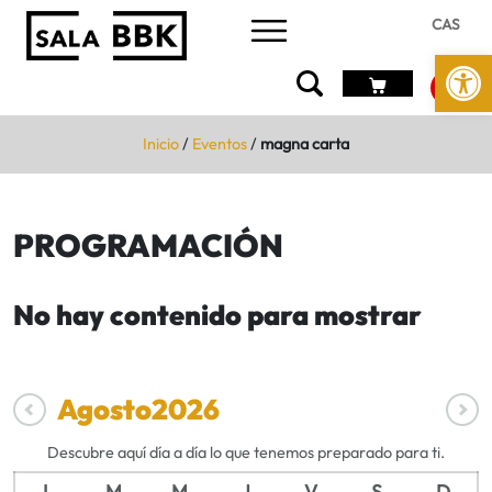
CAS
Abrir 
Inicio
/
Eventos
/
magna carta
PROGRAMACIÓN
No hay contenido para mostrar
Agosto
2026
Descubre aquí día a día lo que tenemos preparado para ti.
L
M
M
J
V
S
D