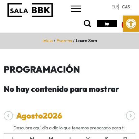
EUS
CAS
Abrir 
Inicio
/
Eventos
/
Laura Sam
PROGRAMACIÓN
No hay contenido para mostrar
Agosto
2026
Descubre aquí día a día lo que tenemos preparado para ti.
L
M
M
J
V
S
D