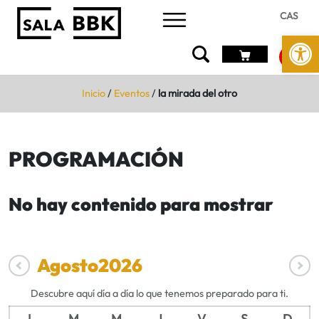
CAS
Abrir 
Inicio
/
Eventos
/
la mirada del otro
PROGRAMACIÓN
No hay contenido para mostrar
Agosto
2026
Descubre aquí día a día lo que tenemos preparado para ti.
L
M
M
J
V
S
D