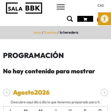
CAS
Abrir 
Inicio
/
Eventos
/
la heredera
PROGRAMACIÓN
No hay contenido para mostrar
Agosto
2026
Descubre aquí día a día lo que tenemos preparado para ti.
L
M
M
J
V
S
D