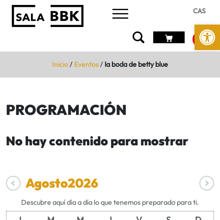
CAS
Abrir 
Inicio
/
Eventos
/
la boda de betty blue
PROGRAMACIÓN
No hay contenido para mostrar
Agosto
2026
Descubre aquí día a día lo que tenemos preparado para ti.
L
M
M
J
V
S
D