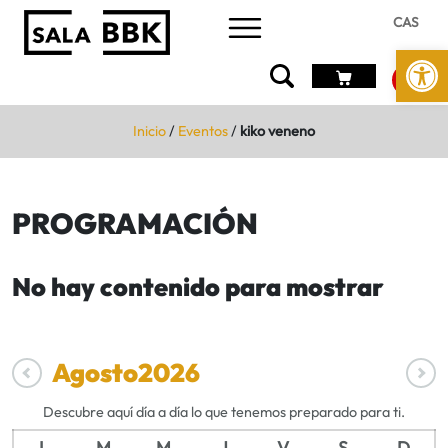
CAS
Abrir 
Inicio
/
Eventos
/
kiko veneno
PROGRAMACIÓN
No hay contenido para mostrar
Agosto
2026
Descubre aquí día a día lo que tenemos preparado para ti.
L
M
M
J
V
S
D