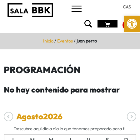
CAS
Abrir 
Inicio
/
Eventos
/
juan perro
PROGRAMACIÓN
No hay contenido para mostrar
Agosto
2026
Descubre aquí día a día lo que tenemos preparado para ti.
L
M
M
J
V
S
D