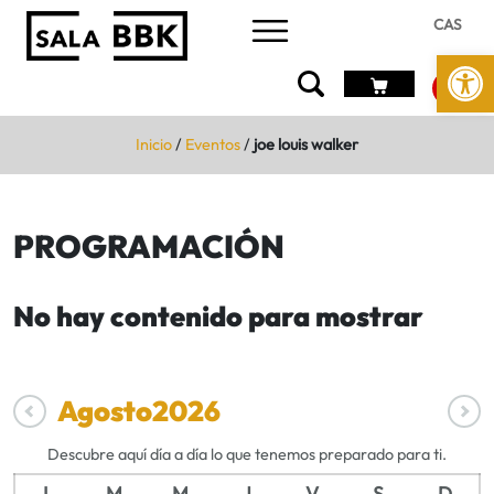
CAS
Abrir 
Inicio
/
Eventos
/
joe louis walker
PROGRAMACIÓN
No hay contenido para mostrar
Agosto
2026
Descubre aquí día a día lo que tenemos preparado para ti.
L
M
M
J
V
S
D