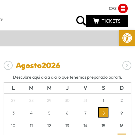
CAS
s
TICKETS
Abrir 
Agosto
2026
Descubre aquí día a día lo que tenemos preparado para ti.
L
M
M
J
V
S
D
27
28
29
30
31
1
2
3
4
5
6
7
8
9
10
11
12
13
14
15
16