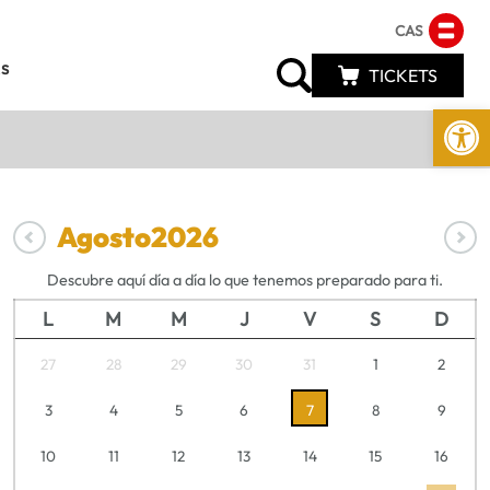
CAS
s
TICKETS
Abrir 
Agosto
2026
Descubre aquí día a día lo que tenemos preparado para ti.
L
M
M
J
V
S
D
27
28
29
30
31
1
2
3
4
5
6
7
8
9
10
11
12
13
14
15
16