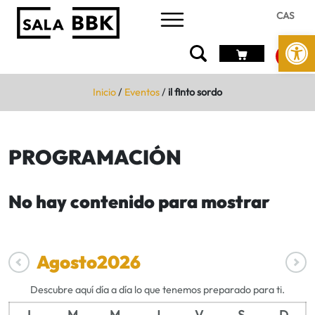
CAS
Abrir 
Inicio
/
Eventos
/
il finto sordo
PROGRAMACIÓN
No hay contenido para mostrar
Agosto
2026
Descubre aquí día a día lo que tenemos preparado para ti.
L
M
M
J
V
S
D