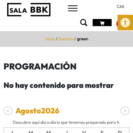
CAS
Abrir 
Inicio
/
Eventos
/
green
PROGRAMACIÓN
No hay contenido para mostrar
Agosto
2026
Descubre aquí día a día lo que tenemos preparado para ti.
L
M
M
J
V
S
D