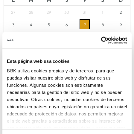
27
28
29
30
31
1
2
3
4
5
6
7
8
9
10
11
12
13
14
15
16
17
18
19
20
21
22
23
Esta página web usa cookies
24
25
26
27
28
29
30
BBK utiliza cookies propias y de terceros, para que
31
1
2
3
4
5
6
puedas visitar nuestro sitio web y disfrutar de sus
funciones. Algunas cookies son estrictamente
necesarias para la gestión del sitio web y no se pueden
desactivar. Otras cookies, incluidas cookies de terceros
TICKETS
ubicados en países cuya legislación no garantiza un nivel
adecuado de protección de datos, nos permiten mejorar
el sitio web gracias a estadísticas sobre su interacción
con nuestro sitio web, recordar su visita y poder mejorar