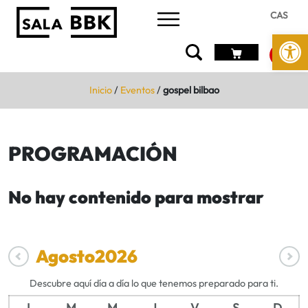
CAS
Abrir 
Inicio
/
Eventos
/
gospel bilbao
PROGRAMACIÓN
No hay contenido para mostrar
Agosto
2026
Descubre aquí día a día lo que tenemos preparado para ti.
L
M
M
J
V
S
D