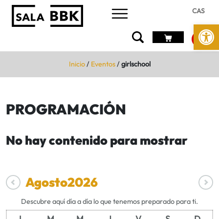
CAS
Abrir 
Inicio
/
Eventos
/
girlschool
PROGRAMACIÓN
No hay contenido para mostrar
Agosto
2026
Descubre aquí día a día lo que tenemos preparado para ti.
L
M
M
J
V
S
D