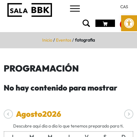
CAS
Abrir 
Inicio
/
Eventos
/
fotografia
PROGRAMACIÓN
No hay contenido para mostrar
Agosto
2026
Descubre aquí día a día lo que tenemos preparado para ti.
L
M
M
J
V
S
D