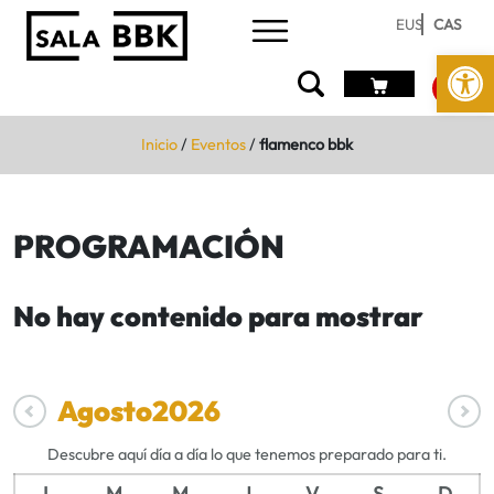
EUS
CAS
Abrir 
Inicio
/
Eventos
/
flamenco bbk
PROGRAMACIÓN
No hay contenido para mostrar
Agosto
2026
Descubre aquí día a día lo que tenemos preparado para ti.
L
M
M
J
V
S
D