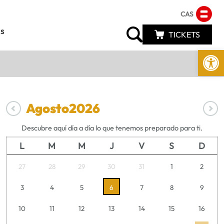
CAS
s
TICKETS
Abrir 
Agosto
2026
Descubre aquí día a día lo que tenemos preparado para ti.
L
M
M
J
V
S
D
27
28
29
30
31
1
2
3
4
5
6
7
8
9
10
11
12
13
14
15
16