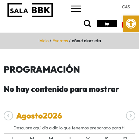
CAS
Abrir 
Inicio
/
Eventos
/
eñaut elorrieta
PROGRAMACIÓN
No hay contenido para mostrar
Agosto
2026
Descubre aquí día a día lo que tenemos preparado para ti.
L
M
M
J
V
S
D