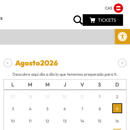
CAS
s
TICKETS
Abrir 
Agosto
2026
Descubre aquí día a día lo que tenemos preparado para ti.
L
M
M
J
V
S
D
27
28
29
30
31
1
2
3
4
5
6
7
8
9
10
11
12
13
14
15
16