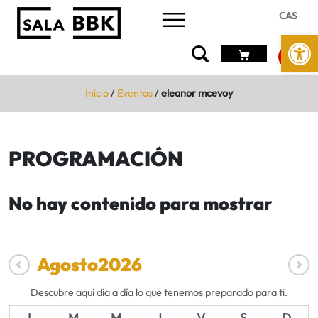
CAS
Abrir 
Inicio
/
Eventos
/
eleanor mcevoy
PROGRAMACIÓN
No hay contenido para mostrar
Agosto
2026
Descubre aquí día a día lo que tenemos preparado para ti.
L
M
M
J
V
S
D